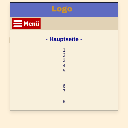
- Hauptseite -
1
2
3
4
5
6
7
8